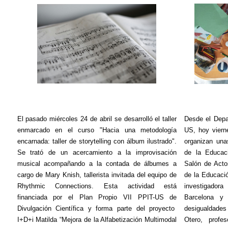
El pasado miércoles 24 de abril se desarrolló el taller
Desde el Depa
enmarcado en el curso "Hacia una metodología
US, hoy viern
encarnada: taller de
storytelling
con álbum ilustrado".
organizan una
Se trató de un acercamiento a la improvisación
de la Educaci
musical acompañando a la contada de álbumes a
Salón de Acto
cargo de Mary
Knish
, tallerista invitada del equipo de
de la Educació
Rhythmic
Connections
. Esta actividad está
investigado
financiada por el Plan Propio VII PPIT-US de
Barcelona y
Divulgación Científica y forma parte del proyecto
desigualdade
I+D+i Matilda “Mejora de la Alfabetización Multimodal
Otero, prof