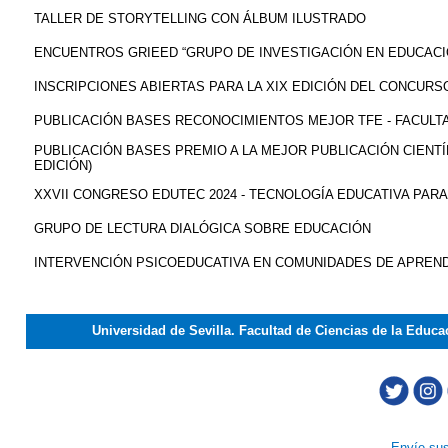
TALLER DE STORYTELLING CON ÁLBUM ILUSTRADO
ENCUENTROS GRIEED “GRUPO DE INVESTIGACIÓN EN EDUCACI
INSCRIPCIONES ABIERTAS PARA LA XIX EDICIÓN DEL CONCURS
PUBLICACIÓN BASES RECONOCIMIENTOS MEJOR TFE - FACULTA
PUBLICACIÓN BASES PREMIO A LA MEJOR PUBLICACIÓN CIENTÍF
EDICIÓN)
XXVII CONGRESO EDUTEC 2024 - TECNOLOGÍA EDUCATIVA PAR
GRUPO DE LECTURA DIALÓGICA SOBRE EDUCACIÓN
INTERVENCIÓN PSICOEDUCATIVA EN COMUNIDADES DE APREND
Universidad de Sevilla. Facultad de Ciencias de la Educ
-
Envíe sus