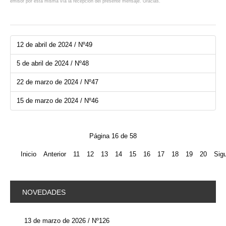
emisor por esta misma vía la recepción del presente mensaje. Gracias.
12 de abril de 2024 / Nº49
5 de abril de 2024 / Nº48
22 de marzo de 2024 / Nº47
15 de marzo de 2024 / Nº46
Página 16 de 58
Inicio
Anterior
11
12
13
14
15
16
17
18
19
20
Sigu
NOVEDADES
13 de marzo de 2026 / Nº126