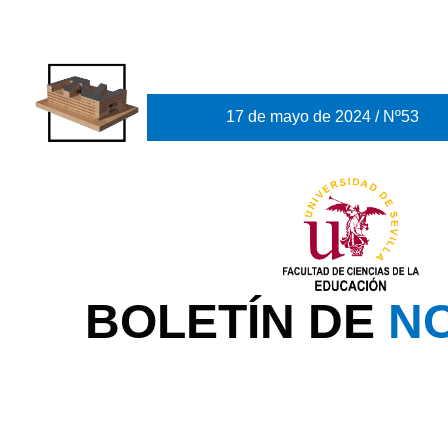
17 de mayo de 2024 / Nº53
BOLETÍN DE
NO