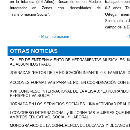
en la Infancia (3-8 Años): Desarrollo de un Modelo
trabajado sobr
Integrador en Zonas con Necesidades de
0-3 años. T
Transformación Social”.
Ortega, mie
Sociología (
campo de la E
- Más información -
-
OTRAS NOTICIAS
TALLER DE ENTRENAMIENTO DE HERRAMIENTAS MUSICALES. I
AL ÁLBUM ILUSTRADO
JORNADAS "RETOS DE LA EDUCACIÓN INFANTIL 0-3: FAMILIAS
ACCIONES FORMATIVAS PARA EL PDI EN COORDINACIÓN CON EL
XVII CONGRESO INTERNACIONAL DE LA AEISAD: “EXPLORAND
PERSPECTIVA SOCIAL”
JORNADA EN LOS SERVICIOS SOCIALES. UNA ACTIVIDAD REAL
I CONGRESO INTERNACIONAL y III JORNADAS MUJERES QUE INSP
ÁMBITOS EDUCATIVO, SOCIAL Y LABORAL
MONOGRÁFICO DE LA CONFERENCIA DE DECANAS Y DECANOS 