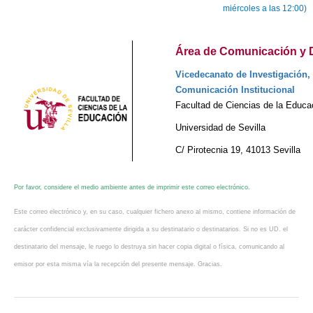
miércoles a las 12:00)
Área de Comunicación y Di
Vicedecanato de Investigación, 
Comunicación Institucional
Facultad de Ciencias de la Educa
Universidad de Sevilla
C/ Pirotecnia 19, 41013 Sevilla
Por favor, considere el medio ambiente antes de imprimir este correo electrónico.
Este correo electrónico y, en su caso, cualquier fichero anexo al mismo, contiene información de
carácter confidencial exclusivamente dirigida a su destinatario o destinatarios. Si no es UD. el
destinatario del mensaje, le ruego lo destruya sin hacer copia digital o física, comunicando al
emisor por esta misma vía la recepción del presente mensaje. Gracias.