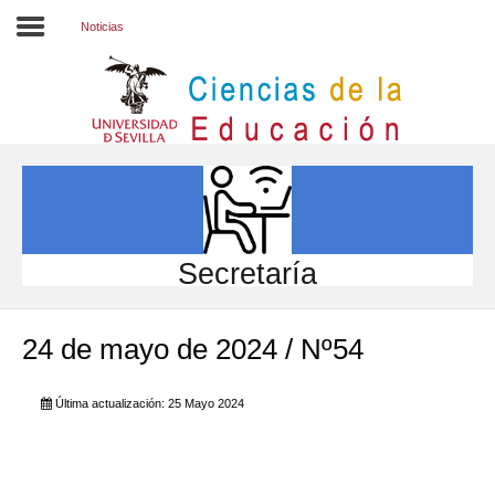
Noticias
Inicio
EL CENTRO
ESTUDIOS
INVESTIGACIÓN
Secretaría
PARTICIPA
24 de mayo de 2024 / Nº54
INTERNACIONAL
Directorio FCCE
Última actualización: 25 Mayo 2024