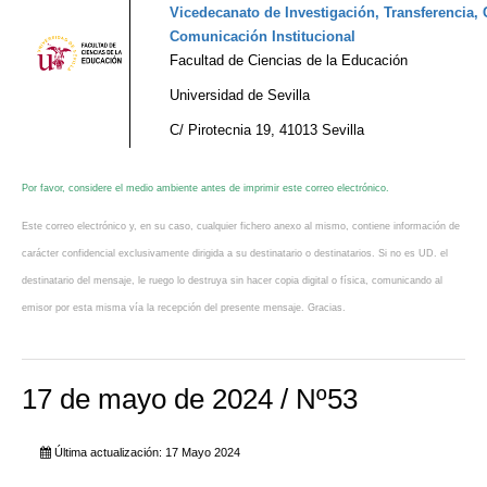
Vicedecanato de Investigación, Transferencia, 
Comunicación Institucional
Facultad de Ciencias de la Educación
Universidad de Sevilla
C/ Pirotecnia 19, 41013 Sevilla
Por favor, considere el medio ambiente antes de imprimir este correo electrónico.
Este correo electrónico y, en su caso, cualquier fichero anexo al mismo, contiene información de
carácter confidencial exclusivamente dirigida a su destinatario o destinatarios. Si no es UD. el
destinatario del mensaje, le ruego lo destruya sin hacer copia digital o física, comunicando al
emisor por esta misma vía la recepción del presente mensaje. Gracias.
17 de mayo de 2024 / Nº53
Última actualización: 17 Mayo 2024