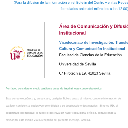
(Para la difusión de la información en el Boletín del Centro y en las Re
formularios antes del miércoles a las 12:00
Área de Comunicación y Difusi
Institucional
Vicedecanato de Investigación, Transfe
Cultura y Comunicación Institucional
Facultad de Ciencias de la Educación
Universidad de Sevilla
C/ Pirotecnia 19, 41013 Sevilla
Por favor, considere el medio ambiente antes de imprimir este correo electrónico.
Este correo electrónico y, en su caso, cualquier fichero anexo al mismo, contiene información de
carácter confidencial exclusivamente dirigida a su destinatario o destinatarios. Si no es UD. el
destinatario del mensaje, le ruego lo destruya sin hacer copia digital o física, comunicando al
emisor por esta misma vía la recepción del presente mensaje. Gracias.