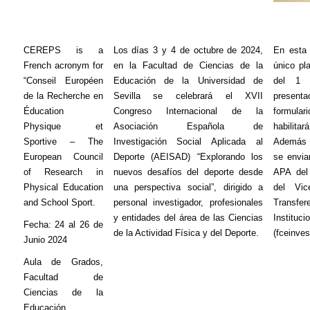
CEREPS is a
Los días 3 y 4 de octubre de 2024,
En esta 
French acronym for
en la Facultad de Ciencias de la
único pl
“Conseil
Européen
Educación de la Universidad de
del 1 
de la Recherche
en
Sevilla se celebrará el XVII
present
Éducation
Congreso Internacional de la
formular
Physique et
Asociación Española de
habilita
Sportive – The
Investigación Social Aplicada al
Además d
European Council
Deporte (AEISAD) “Explorando los
se envia
of Research in
nuevos desafíos del deporte desde
APA del 
Physical Education
una perspectiva social”, dirigido a
del Vic
and School Sport.
personal investigador, profesionales
Transfer
y entidades del área de las Ciencias
Instituci
Fecha: 24 al 26 de
de la Actividad Física y del Deporte.
(fceinve
Junio 2024
Aula de Grados,
Facultad de
Ciencias de la
Educación,