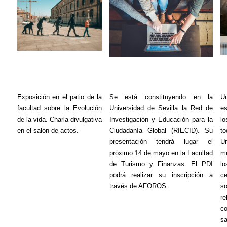
Exposición en el patio de la
Se está constituyendo en la
U
facultad sobre la Evolución
Universidad de Sevilla la Red de
es
de la vida. Charla divulgativa
Investigación y Educación para la
l
en el salón de actos.
Ciudadanía Global (RIECID). Su
t
presentación tendrá lugar el
Un
próximo 14 de mayo en la Facultad
me
de Turismo y Finanzas. El PDI
lo
podrá realizar su inscripción a
c
través de AFOROS.
so
re
c
sa