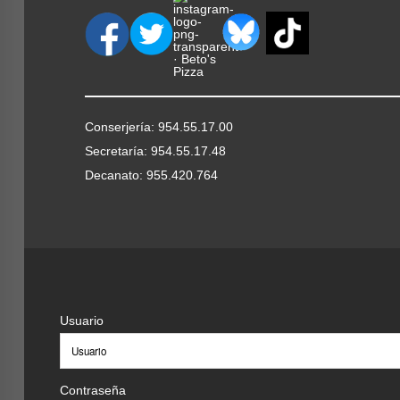
4.
Sesión de mediación
: se fijará una sesió
consentimiento de ambas partes. Se seguirá el pr
han asistido los miembros de los equipos de med
acuerdo se recoge por escrito y es firmado por a
una de las partes y archivando una tercera. En 
Conserjería: 954.55.17.00
propondrá elevar el asunto a las instancias superi
Secretaría: 954.55.17.48
Una vez finalizada la sesión, los mediadores debe
Decanato: 955.420.764
final del proceso. Todos los documentos que se g
bajo un único expediente por caso.
5.
Seguimiento
: Entre 15 y 30 días desde la med
mediadores se pondrán en contacto con las part
cumplimiento. En el caso de que el acuerdo no s
Usuario
rechazada, se elevará el asunto a instancias supe
documento que se adjuntará al expediente del caso
Evaluación
Se elaborará un programa de seguimie
Contraseña