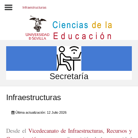
Infraestructuras
Inicio
EL CENTRO
ESTUDIOS
INVESTIGACIÓN
Secretaría
PARTICIPA
Infraestructuras
INTERNACIONAL
Directorio FCCE
Última actualización: 12 Julio 2026
Desde el
Vicedecanato de Infraestructuras, Recursos y