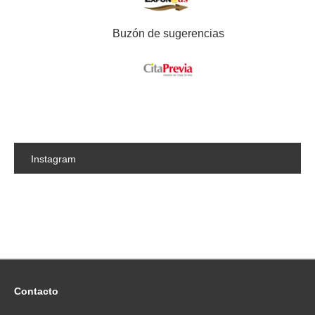
TEORÍA DE LA LITERATURA
LITERATURA ESPAÑOLA E
Buzón de sugerencias
HISPANOAMERICANA
MEDICINA
MEDICINA PREVENTIVA Y SALUD PÚBLICA
METAFÍSICA Y CORRIENTES ACTUALES DE
LA FILOSOFÍA, ÉTICA Y FILOSOFÍA POLÍTICA
MÉTODOS DE INVESTIGACIÓN Y
DIAGNÓSTICO EN EDUCACIÓN
Instagram
MOTRICIDAD HUMANA Y RENDIMIENTO
DEPORTIVO
PERSONALIDAD, EVALUACIÓN Y
TRATAMIENTO PSICOLÓGICOS
PSICOLOGÍA EVOLUTIVA Y DE LA
EDUCACIÓN
PSICOLOGÍA EXPERIMENTAL
PSICOLOGÍA SOCIAL
Contacto
PSIQUIATRÍA