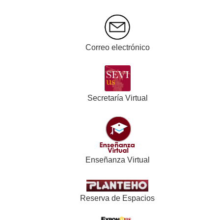
DIDÁCTICA DE LAS MATEMÁTICAS
DIDÁCTICA Y ORGANIZACIÓN EDUCATIVA
EDUCACIÓN ARTÍSTICA
EDUCACIÓN FÍSICA Y DEPORTE
Correo electrónico
ESTADÍSTICA E INVESTIGACIÓN
OPERATIVA
FARMACOLOGÍA, PEDIATRÍA Y RADIOLOGÍA
FILOLOGÍA ALEMANA
Secretaría Virtual
FILOLOGÍA FRANCESA
FILOLOGÍA GRIEGA Y LATINA
FILOLOGÍA INGLESA (LENGUA INGLESA)
FISIOLOGÍA MÉDICA Y BIOFÍSICA
FISIOTERAPIA
Enseñanza Virtual
GEOGRAFÍA HUMANA
HISTORIA ANTIGUA
HISTORIA CONTEMPORÁNEA
Reserva de Espacios
HISTORIA DEL ARTE
LENGUA ESPAÑOLA, LINGÜÍSTICA Y