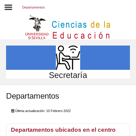
Departamentos
Inicio
EL CENTRO
ESTUDIOS
INVESTIGACIÓN
Secretaría
PARTICIPA
Departamentos
INTERNACIONAL
Directorio FCCE
Última actualización: 10 Febrero 2022
Departamentos ubicados en el centro