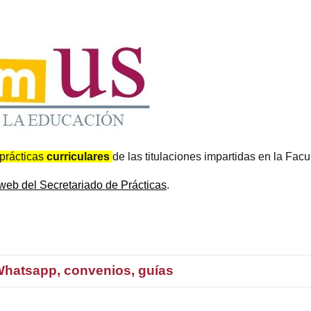
prácticas
curriculares
de las titulaciones impartidas en la Fac
web del Secretariado de Prácticas
.
 Whatsapp, convenios, guías
s:
fcepracticas@us.es
(oficina gestora);
fcepracticasexternas@