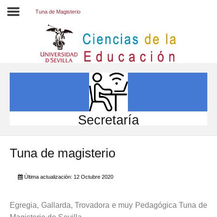
Tuna de Magisterio
Inicio
EL CENTRO
ESTUDIOS
INVESTIGACIÓN
Secretaría
PARTICIPA
Tuna de magisterio
INTERNACIONAL
Directorio FCCE
Última actualización: 12 Octubre 2020
Egregia, Gallarda, Trovadora e muy Pedagógica Tuna de