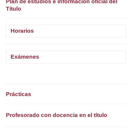
Plan de estudios e información oficial del
Título
Horarios
1°
2°
3°
4°
5°
Exámenes
Selecciona curso
1°
2°
3°
4°
5°
Selecciona curso
Prácticas
Profesorado con docencia en el título