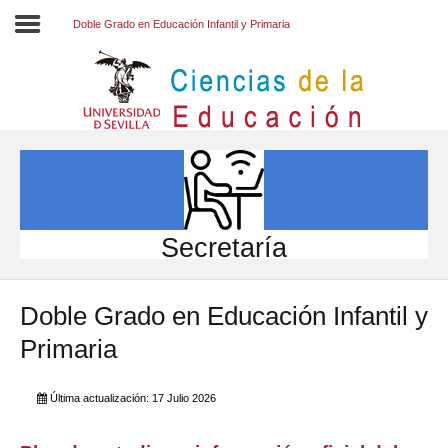
Doble Grado en Educación Infantil y Primaria
Inicio
EL CENTRO
ESTUDIOS
INVESTIGACIÓN
Secretaría
PARTICIPA
Doble Grado en Educación Infantil y
INTERNACIONAL
Primaria
Directorio FCCE
Última actualización: 17 Julio 2026