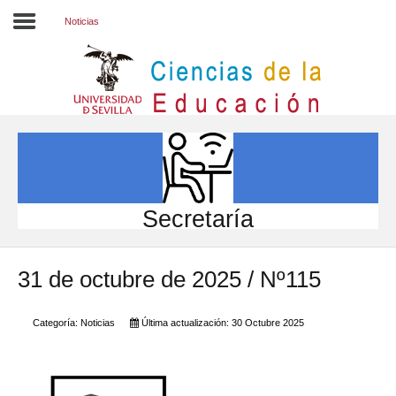
Noticias
Inicio
EL CENTRO
ESTUDIOS
INVESTIGACIÓN
Secretaría
PARTICIPA
31 de octubre de 2025 / Nº115
INTERNACIONAL
Directorio FCCE
Categoría:
Noticias
Última actualización: 30 Octubre 2025