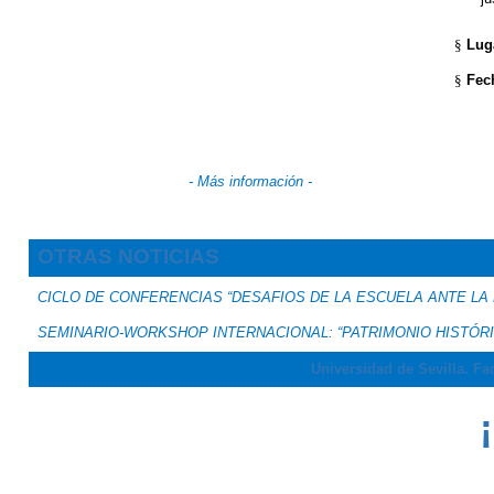
§
Lug
§
Fec
- Más información -
OTRAS NOTICIAS
CICLO DE CONFERENCIAS “DESAFIOS DE LA ESCUELA ANTE LA
SEMINARIO-WORKSHOP INTERNACIONAL: “PATRIMONIO HISTÓRI
Universidad de Sevilla. Fa