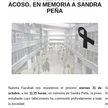
ACOSO. EN MEMORIA A SANDRA
PEÑA
Nuestra Facultad nos reuniremos el próximo
viernes 31 de
S
octubre
, a las
11:15 horas
, en memoria de Sandra Peña, la joven
fi
estudiante cuyo fallecimiento ha conmovido profundamente a toda
e
la sociedad.
es