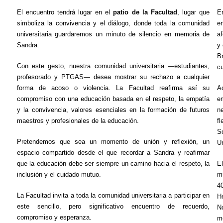
El encuentro tendrá lugar en el
patio de la Facultad
, lugar que
En
simboliza la convivencia y el diálogo, donde toda la comunidad
en
universitaria guardaremos un minuto de silencio en memoria de
af
Sandra.
y 
Br
Con este gesto, nuestra comunidad universitaria —estudiantes,
cu
profesorado y PTGAS— desea mostrar su rechazo a cualquier
forma de acoso o violencia. La Facultad reafirma así su
A
compromiso con una educación basada en el respeto, la empatía
e
y la convivencia, valores esenciales en la formación de futuros
ne
maestros y profesionales de la educación.
fl
S
Pretendemos que sea un momento de unión y reflexión, un
Un
espacio compartido desde el que recordar a Sandra y reafirmar
que la educación debe ser siempre un camino hacia el respeto, la
E
inclusión y el cuidado mutuo.
m
4
La Facultad invita a toda la comunidad universitaria a participar en
H
este sencillo, pero significativo encuentro de recuerdo,
N
compromiso y esperanza.
mo