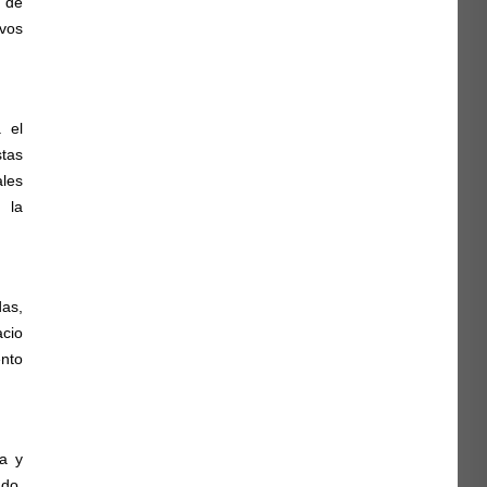
l de
vos
Lugar:
Seminario 4.3
Fecha:
miércoles 18 de marzo de 2026 a las
 el
17:00h
tas
ales
, la
Inscríbete aquí:
https://forms.gle/oDWSZTifr2FYPru8A
as,
acio
ento
ia y
ado,