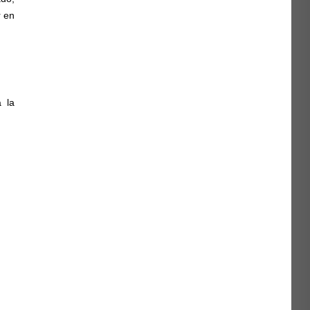
r en
 la