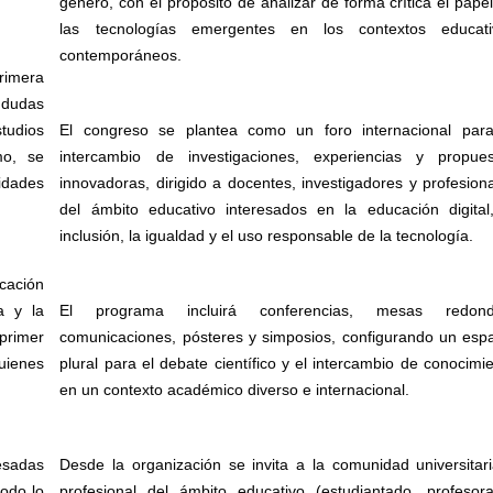
género, con el propósito de analizar de forma crítica el pape
las tecnologías emergentes en los contextos educati
contemporáneos.
primera
r dudas
studios
El congreso se plantea como un foro internacional para
mo, se
intercambio de investigaciones, experiencias y propues
vidades
innovadoras, dirigido a docentes, investigadores y profesion
del ámbito educativo interesados en la educación digital
inclusión, la igualdad y el uso responsable de la tecnología.
cación
a y la
El programa incluirá conferencias, mesas redond
primer
comunicaciones, pósteres y simposios, configurando un esp
uienes
plural para el debate científico y el intercambio de conocimi
en un contexto académico diverso e internacional.
esadas
Desde la organización se invita a la comunidad universitar
todo lo
profesional del ámbito educativo (estudiantado, profesor