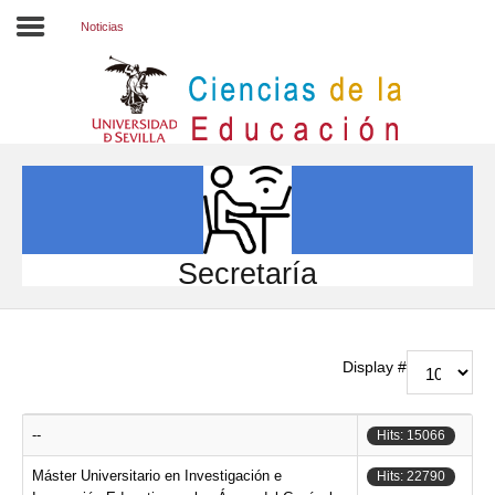
Noticias
Inicio
EL CENTRO
ESTUDIOS
INVESTIGACIÓN
Secretaría
PARTICIPA
INTERNACIONAL
Display #
Directorio FCCE
--
Hits: 15066
Máster Universitario en Investigación e
Hits: 22790