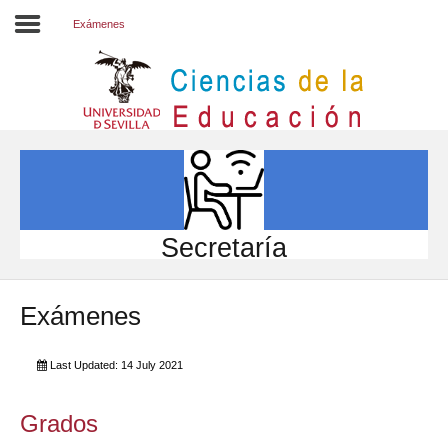
Exámenes
Inicio
EL CENTRO
ESTUDIOS
INVESTIGACIÓN
Secretaría
PARTICIPA
Exámenes
INTERNACIONAL
Directorio FCCE
Last Updated: 14 July 2021
Grados