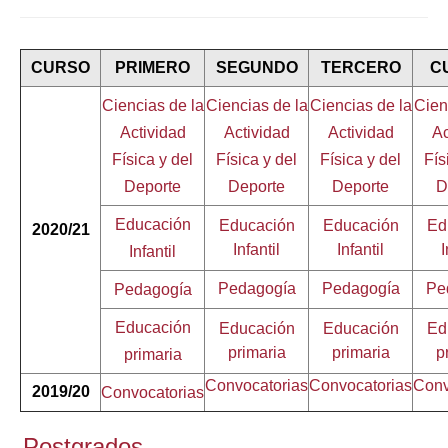
CURSO
PRIMERO
SEGUNDO
TERCERO
C
Ciencias de la
Ciencias de la
Ciencias de la
Cien
Actividad
Actividad
Actividad
Ac
Física y del
Física y del
Física y del
Fís
Deporte
Deporte
Deporte
D
Educación
Educación
Educación
Ed
2020/21
Infantil
Infantil
I
Infantil
Pedagogía
Pedagogía
Pe
Pedagogía
Educación
Educación
Educación
Ed
primaria
primaria
p
primaria
Convocatorias
Convocatorias
Conv
2019/20
Convocatorias
Postgrados