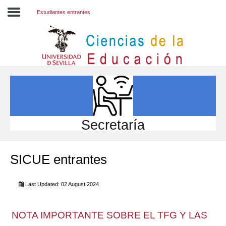
Estudiantes entrantes
Inicio
EL CENTRO
ESTUDIOS
INVESTIGACIÓN
Secretaría
PARTICIPA
SICUE entrantes
INTERNACIONAL
Directorio FCCE
Last Updated: 02 August 2024
NOTA IMPORTANTE SOBRE EL TFG Y LAS