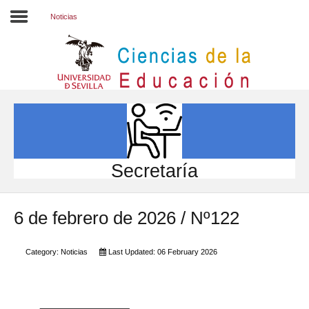
Noticias
Inicio
EL CENTRO
ESTUDIOS
INVESTIGACIÓN
Secretaría
PARTICIPA
6 de febrero de 2026 / Nº122
INTERNACIONAL
Directorio FCCE
Category:
Noticias
Last Updated: 06 February 2026