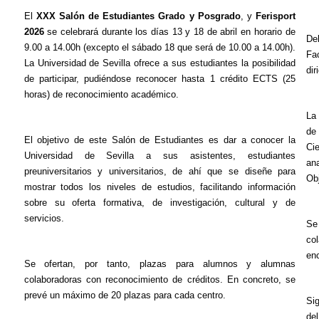
El
XXX Salón de Estudiantes Grado y Posgrado
, y
Ferisport
2026
se celebrará durante los días 13 y 18 de abril en horario de
De
9.00 a 14.00h (excepto el sábado 18 que será de 10.00 a 14.00h).
Fa
La Universidad de Sevilla ofrece a sus estudiantes la posibilidad
dir
de participar, pudiéndose reconocer hasta 1 crédito ECTS (25
horas) de reconocimiento académico.
La
de
El objetivo de este Salón de Estudiantes es dar a conocer la
Ci
Universidad de Sevilla a sus asistentes, estudiantes
ana
preuniversitarios y universitarios, de ahí que se diseñe para
Obj
mostrar todos los niveles de estudios, facilitando información
sobre su oferta formativa, de investigación, cultural y de
servicios.
Se
co
en
Se ofertan, por tanto, plazas para
alumnos y alumnas
colaboradoras con reconocimiento de créditos. En concreto, se
prevé un máximo de 20 plazas para cada centro.
Si
del