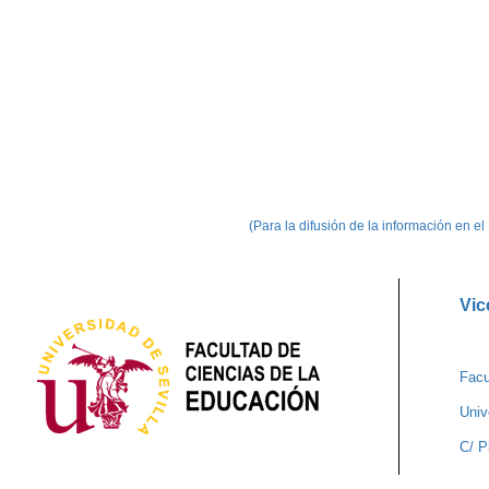
(Para la difusión de la información en e
Vic
Facu
Univ
C/ P