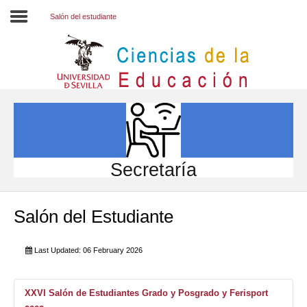
Salón del estudiante
Inicio
EL CENTRO
ESTUDIOS
INVESTIGACIÓN
Secretaría
PARTICIPA
Salón del Estudiante
INTERNACIONAL
Directorio FCCE
Last Updated: 06 February 2026
XXVI Salón de Estudiantes Grado y Posgrado y Ferisport