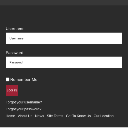
Username
Password
Remember Me
LOG IN
Forgot your username?
Forgot your password?
Home
About Us
News
Site Terms
Get To Know Us
Our Location