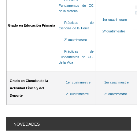
Prácticas
Fundamentos de CC
de la Materia
T
1er cuatrimestre
Prácticas de
Grado en Educación Primaria
Ciencias de la Tierra
2º cuatrimestre
2º cuatrimestre
Prácticas de
Fundamentos de CC.
de la Vida
Grado en Ciencias de la
1er cuatrimestre
1er cuatrimestre
Actividad Física y del
2º cuatrimestre
2º cuatrimestre
Deporte
NOVEDADES