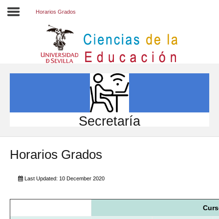
Horarios Grados
Inicio
EL CENTRO
ESTUDIOS
INVESTIGACIÓN
Secretaría
PARTICIPA
Horarios Grados
INTERNACIONAL
Directorio FCCE
Last Updated: 10 December 2020
Curs