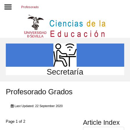
Profesorado
Inicio
EL CENTRO
ESTUDIOS
INVESTIGACIÓN
Secretaría
PARTICIPA
Profesorado Grados
INTERNACIONAL
Directorio FCCE
Last Updated: 22 September 2020
Article Index
Page 1 of 2