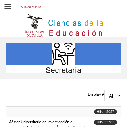
Aula de cultura
Inicio
EL CENTRO
ESTUDIOS
INVESTIGACIÓN
Secretaría
PARTICIPA
INTERNACIONAL
Display #
Directorio FCCE
--
Hits: 15057
Máster Universitario en Investigación e
Hits: 22782