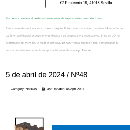
C/ Pirotecnia 19, 41013 Sevilla
Por favor, considere el medio ambiente antes de imprimir este correo electrónico.
Este correo electrónico y, en su caso, cualquier fichero anexo al mismo, contiene información de
carácter confidencial exclusivamente dirigida a su destinatario o destinatarios. Si no es UD. el
destinatario del mensaje, le ruego lo destruya sin hacer copia digital o física, comunicando al
emisor por esta misma vía la recepción del presente mensaje. Gracias.
5 de abril de 2024 / Nº48
Category:
Noticias
Last Updated: 05 April 2024