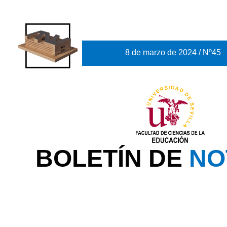
8 de marzo de 2024 / Nº45
BOLETÍN DE
NO