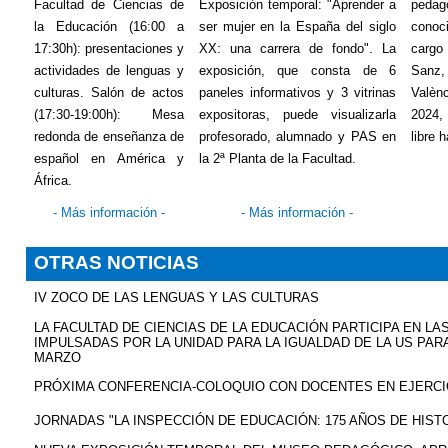
Facultad de Ciencias de
Exposición temporal: "Aprender a
peda
la Educación (16:00 a
ser mujer en la España del siglo
conoci
17:30h): presentaciones y
XX: una carrera de fondo". La
carg
actividades de lenguas y
exposición, que consta de 6
San
culturas. Salón de actos
paneles informativos y 3 vitrinas
Valèn
(17:30-19:00h): Mesa
expositoras, puede visualizarla
2024,
redonda de enseñanza de
profesorado, alumnado y PAS en
libre 
español en América y
la 2ª Planta de la Facultad.
África.
- Más información -
- Más información -
OTRAS NOTICIAS
IV ZOCO DE LAS LENGUAS Y LAS CULTURAS
LA FACULTAD DE CIENCIAS DE LA EDUCACIÓN PARTICIPA EN LA
IMPULSADAS POR LA UNIDAD PARA LA IGUALDAD DE LA US PAR
MARZO
PRÓXIMA CONFERENCIA-COLOQUIO CON DOCENTES EN EJERCI
JORNADAS "LA INSPECCIÓN DE EDUCACIÓN: 175 AÑOS DE HIST