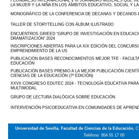
I CONGRESO INTERNACIONAL y III JORNADAS MUJERES QUE INS
LA MUJER Y LA NIÑA EN LOS ÁMBITOS EDUCATIVO, SOCIAL Y L
MONOGRÁFICO DE LA CONFERENCIA DE DECANAS Y DECANOS 
TALLER DE STORYTELLING CON ÁLBUM ILUSTRADO
ENCUENTROS GRIEED “GRUPO DE INVESTIGACIÓN EN EDUCAC
DRAMATIZACIÓN” 2024
INSCRIPCIONES ABIERTAS PARA LA XIX EDICIÓN DEL CONCURS
EMPRENDIMIENTO DE LA US
PUBLICACIÓN BASES RECONOCIMIENTOS MEJOR TFE - FACULTA
EDUCACIÓN
PUBLICACIÓN BASES PREMIO A LA MEJOR PUBLICACIÓN CIENTÍ
CIENCIAS DE LA EDUCACIÓN (7ª EDICIÓN)
XXVII CONGRESO EDUTEC 2024 - TECNOLOGÍA EDUCATIVA PAR
MULTIMODAL
GRUPO DE LECTURA DIALÓGICA SOBRE EDUCACIÓN
INTERVENCIÓN PSICOEDUCATIVA EN COMUNIDADES DE APREND
Universidad de Sevilla. Facultad de Ciencias de la Educación.
C
Teléfono: 954 55 17 00