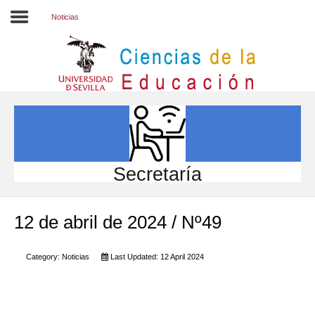
Noticias
Inicio
EL CENTRO
ESTUDIOS
INVESTIGACIÓN
Secretaría
PARTICIPA
12 de abril de 2024 / Nº49
INTERNACIONAL
Directorio FCCE
Category:
Noticias
Last Updated: 12 April 2024