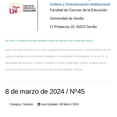
Cultura y Comunicación Institucional
Facultad de Ciencias de la Educación
Universidad de Sevilla
C/ Pirotecnia 19, 41013 Sevilla
Por favor, considere el medio ambiente antes de imprimir este correo electrónico.
Este correo electrónico y, en su caso, cualquier fichero anexo al mismo, contiene información de
carácter confidencial exclusivamente dirigida a su destinatario o destinatarios. Si no es UD. el
destinatario del mensaje, le ruego lo destruya sin hacer copia digital o física, comunicando al
emisor por esta misma vía la recepción del presente mensaje. Gracias.
8 de marzo de 2024 / Nº45
Category:
Noticias
Last Updated: 08 March 2024