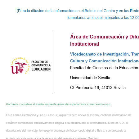
(Para la difusión de la información en el Boletín del Centro y en las R
formularios antes del miércoles a las 12:0
Área de Comunicación y Difu
Institucional
Vicedecanato de Investigación, Tran
Cultura y Comunicación Institucion
Facultad de Ciencias de la Educación
Universidad de Sevilla
C/ Pirotecnia 19, 41013 Sevilla
Por favor, considere el medio ambiente antes de imprimir este correo electrónico.
Este correo electrónico y, en su caso, cualquier fichero anexo al mismo, contiene información de
carácter confidencial exclusivamente dirigida a su destinatario o destinatarios. Si no es UD. el
destinatario del mensaje, le ruego lo destruya sin hacer copia digital o física, comunicando al
emisor por esta misma vía la recepción del presente mensaje. Gracias.