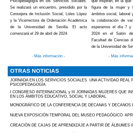
Psicopedagogía en los Servicios Sociales.
que inspiran, en la que 
Se realizará un encuentro, presidido por la
figura de la mujer y 
Consejera de Inclusión Social, Loles López
ámbitos social, laboral
y la Vicerrectora de Ordenación Académica
la colaboración de va
de la Universidad de Sevilla. El acto
esperamos el día 7 y
comenzará el 29 de abril de 2024.
2024 en el Salón d
Facultad de Ciencias d
de la Universidad de Sev
- Más información -
- Más informa
OTRAS NOTICIAS
JORNADA EN LOS SERVICIOS SOCIALES. UNA ACTIVIDAD REAL 
PSICOPEDAGOGÍA
I CONGRESO INTERNACIONAL y III JORNADAS MUJERES QUE INSP
EN LOS ÁMBITOS EDUCATIVO, SOCIAL Y LABORAL
MONOGRÁFICO DE LA CONFERENCIA DE DECANAS Y DECANOS 
NUEVA EXPOSICIÓN TEMPORAL DEL MUSEO PEDAGÓGICO: APREN
CREACIÓN DE CAJAS DE APRENDIZAJE A PARTIR DE ÁLBUMES 