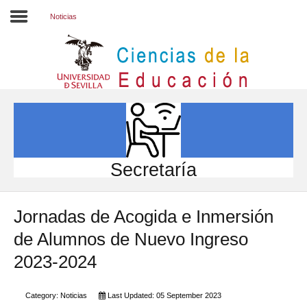
Noticias
Inicio
EL CENTRO
ESTUDIOS
INVESTIGACIÓN
Secretaría
PARTICIPA
Jornadas de Acogida e Inmersión
INTERNACIONAL
de Alumnos de Nuevo Ingreso
Directorio FCCE
2023-2024
Category:
Noticias
Last Updated: 05 September 2023