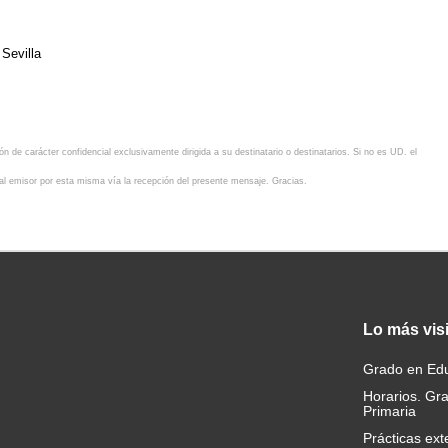
 Sevilla
n de carácter confidencial exclusivamente dirigida a su destinatario o destinatarios. Si no es UD. el
o al emisor por esta misma vía la recepción del presente mensaje. Gracias.
Lo
más vis
Grado en Edu
Horarios. Gr
Primaria
Prácticas ext