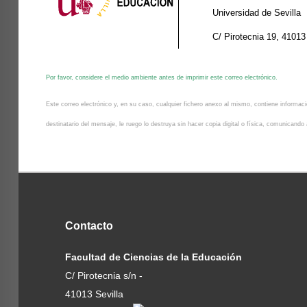
Universidad de Sevilla
C/ Pirotecnia 19, 41013
Por favor, considere el medio ambiente antes de imprimir este correo electrónico.
Este correo electrónico y, en su caso, cualquier fichero anexo al mismo, contiene informació
destinatario del mensaje, le ruego lo destruya sin hacer copia digital o física, comunicand
Contacto
Facultad de Ciencias de la Educación
C/ Pirotecnia s/n -
41013 Sevilla