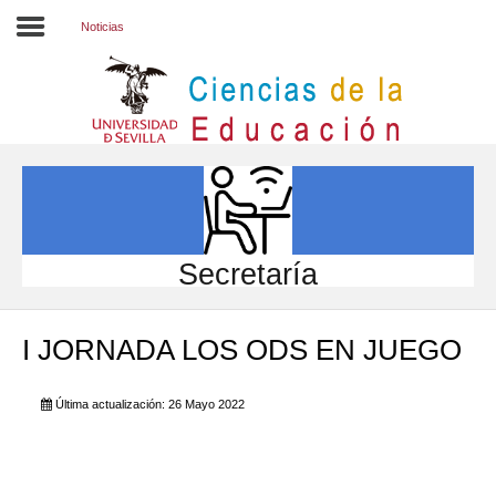
Noticias
Inicio
EL CENTRO
ESTUDIOS
INVESTIGACIÓN
Secretaría
PARTICIPA
I JORNADA LOS ODS EN JUEGO
INTERNACIONAL
Directorio FCCE
Última actualización: 26 Mayo 2022