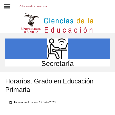
Relación de convenios
Inicio
EL CENTRO
ESTUDIOS
INVESTIGACIÓN
Secretaría
PARTICIPA
Horarios. Grado en Educación
INTERNACIONAL
Primaria
Directorio FCCE
Última actualización: 17 Julio 2023