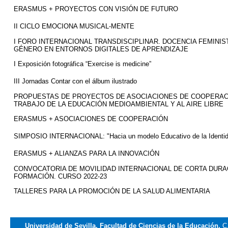
ERASMUS + PROYECTOS CON VISIÓN DE FUTURO
II CICLO EMOCIONA MUSICAL-MENTE
I FORO INTERNACIONAL TRANSDISCIPLINAR. DOCENCIA FEMINIS
GÉNERO EN ENTORNOS DIGITALES DE APRENDIZAJE
I Exposición fotográfica “
Exercise
is
medicine”
III Jornadas Contar con el álbum ilustrado
PROPUESTAS DE PROYECTOS DE ASOCIACIONES DE COOPERAC
TRABAJO DE LA EDUCACIÓN MEDIOAMBIENTAL Y AL AIRE LIBRE
ERASMUS + ASOCIACIONES DE COOPERACIÓN
SIMPOSIO INTERNACIONAL: "Hacia un modelo Educativo de la Identi
ERASMUS + ALIANZAS PARA LA INNOVACIÓN
CONVOCATORIA DE MOVILIDAD INTERNACIONAL DE CORTA DURAC
FORMACIÓN. CURSO 2022-23
TALLERES PARA LA PROMOCIÓN DE LA SALUD ALIMENTARIA
Universidad de Sevilla. Facultad de Ciencias de la Educación.
C