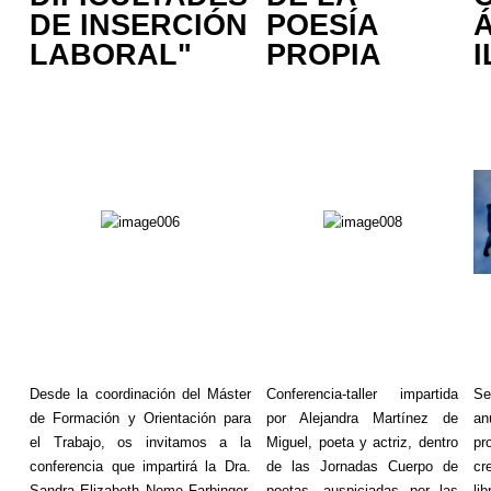
DE INSERCIÓN
POESÍA
LABORAL"
PROPIA
Desde la coordinación del Máster
Conferencia-taller impartida
Se
de Formación y Orientación para
por Alejandra Martínez de
an
el Trabajo, os invitamos a la
Miguel, poeta y actriz, dentro
pr
conferencia que impartirá la Dra.
de las Jornadas Cuerpo de
cr
Sandra Elizabeth
Nome
Farbinger
,
poetas, auspiciadas por las
li