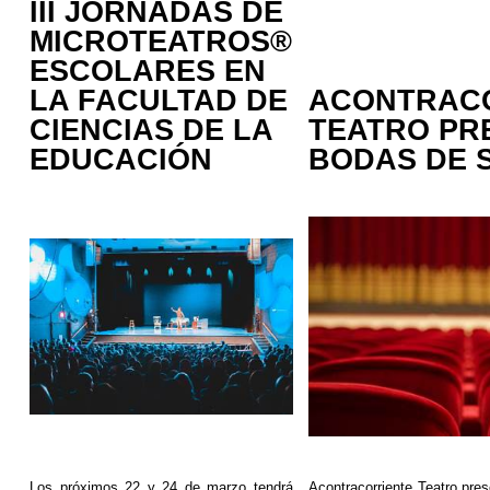
III JORNADAS DE
MICROTEATROS®
ESCOLARES EN
LA FACULTAD DE
ACONTRAC
CIENCIAS DE LA
TEATRO PR
EDUCACIÓN
BODAS DE 
Los próximos 22 y 24 de marzo tendrá
Acontracorriente
Teatro pres