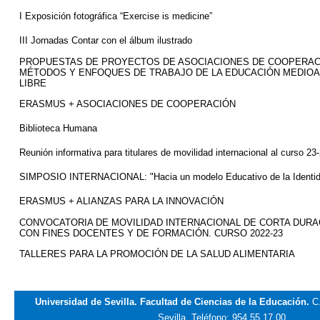
I Exposición fotográfica “
Exercise
is
medicine”
III Jornadas Contar con el álbum ilustrado
PROPUESTAS DE PROYECTOS DE ASOCIACIONES DE COOPERAC
MÉTODOS Y ENFOQUES DE TRABAJO DE LA EDUCACIÓN MEDIOAM
LIBRE
ERASMUS + ASOCIACIONES DE COOPERACIÓN
Biblioteca Humana
Reunión informativa para titulares de movilidad internacional al curso 23
SIMPOSIO INTERNACIONAL: "Hacia un modelo Educativo de la Identi
ERASMUS + ALIANZAS PARA LA INNOVACIÓN
CONVOCATORIA DE MOVILIDAD INTERNACIONAL DE CORTA DURAC
CON FINES DOCENTES Y DE FORMACIÓN. CURSO 2022-23
TALLERES PARA LA PROMOCIÓN DE LA SALUD ALIMENTARIA
Universidad de Sevilla. Facultad de Ciencias de la Educación.
C
Sevilla.
Teléfono: 954 55 17 00