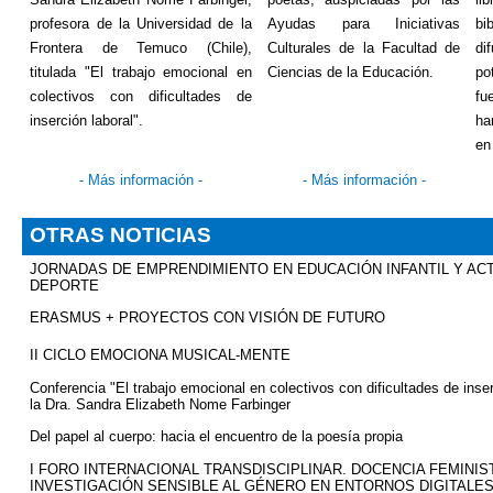
profesora de la Universidad de la
Ayudas para Iniciativas
bi
Frontera de Temuco (Chile),
Culturales de la Facultad de
d
titulada "El trabajo emocional en
Ciencias de la Educación.
po
colectivos con dificultades de
fu
inserción laboral".
ha
en
-
Más información
-
-
Más información
-
OTRAS NOTICIAS
JORNADAS DE EMPRENDIMIENTO EN EDUCACIÓN INFANTIL Y ACTI
DEPORTE
ERASMUS + PROYECTOS CON VISIÓN DE FUTURO
II CICLO EMOCIONA MUSICAL-MENTE
Conferencia "El trabajo emocional en colectivos con dificultades de inser
la Dra. Sandra Elizabeth
Nome
Farbinger
Del papel al cuerpo: hacia el encuentro de la poesía propia
I FORO INTERNACIONAL TRANSDISCIPLINAR. DOCENCIA FEMINIS
INVESTIGACIÓN SENSIBLE AL GÉNERO EN ENTORNOS DIGITALE