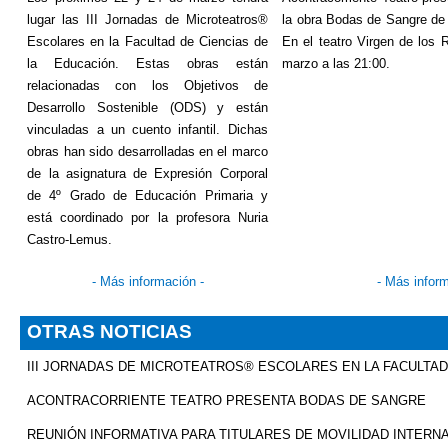
lugar las III Jornadas de
Microteatros
®
la obra Bodas de Sangre de 
Escolares en la Facultad de Ciencias de
En el teatro Virgen de los 
la Educación. Estas obras están
marzo a las 21:00.
relacionadas con los Objetivos de
Desarrollo Sostenible (ODS) y están
vinculadas a un cuento infantil. Dichas
obras han sido desarrolladas en el marco
de la asignatura de Expresión Corporal
de 4º Grado de Educación Primaria y
está coordinado por la profesora Nuria
Castro-Lemus.
-
Más información
-
-
Más infor
OTRAS NOTICIAS
III JORNADAS DE MICROTEATROS® ESCOLARES EN LA FACULTAD
ACONTRACORRIENTE TEATRO PRESENTA BODAS DE SANGRE
REUNIÓN INFORMATIVA PARA TITULARES DE MOVILIDAD INTERNA