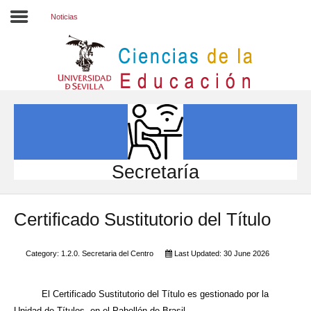
Noticias
Inicio
EL CENTRO
ESTUDIOS
INVESTIGACIÓN
Secretaría
PARTICIPA
Certificado Sustitutorio del Título
INTERNACIONAL
Directorio FCCE
Category:
1.2.0. Secretaria del Centro
Last Updated: 30 June 2026
El Certificado Sustitutorio del Título es gestionado por la
Unidad de Títulos, en el Pabellón de Brasil.