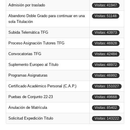
Admisión por traslado
Visitas: 41947
Abandono Doble Grado para continuar en una
Visitas: 51148
sola Titulación
Subida Telemática TFG
Visitas: 43973
Proceso Asignación Tutores TFG
Visitas: 46928
Convocatorias TFG
Visitas: 42484
Suplemento Europeo al Título
Visitas: 48972
Programas Asignaturas
Visitas: 46992
Certificado Académico Personal (C.A.P.)
Visitas: 151027
Puebas de Conjunto 22-23
Visitas: 49668
Anulación de Matrícula
Visitas: 85402
Solicitud Expedición Titulo
Visitas: 143222