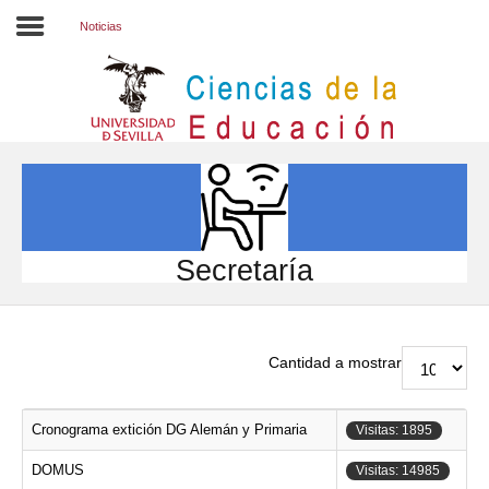
Noticias
Inicio
EL CENTRO
ESTUDIOS
INVESTIGACIÓN
Secretaría
PARTICIPA
INTERNACIONAL
Cantidad a mostrar
Directorio FCCE
Cronograma extición DG Alemán y Primaria
Visitas: 1895
DOMUS
Visitas: 14985