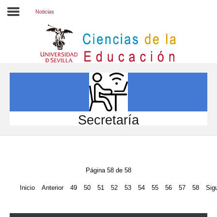
Noticias
Inicio
EL CENTRO
ESTUDIOS
INVESTIGACIÓN
Secretaría
PARTICIPA
INTERNACIONAL
Página 58 de 58
Directorio FCCE
Inicio
Anterior
49
50
51
52
53
54
55
56
57
58
Sig