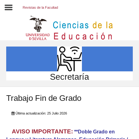
Revistas de la Facultad
Inicio
EL CENTRO
ESTUDIOS
INVESTIGACIÓN
Secretaría
PARTICIPA
Trabajo Fin de Grado
INTERNACIONAL
Directorio FCCE
Última actualización: 25 Julio 2026
AVISO IMPORTANTE:
**Doble Grado en