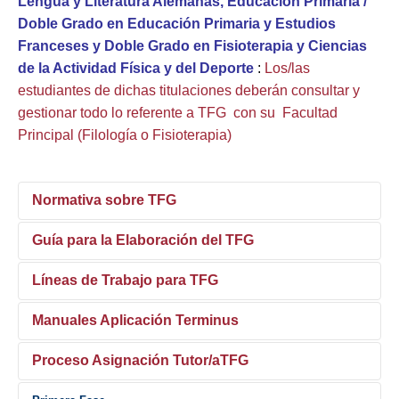
Lengua y Literatura Alemanas, Educación Primaria /
Doble Grado en Educación Primaria y Estudios
Franceses y Doble Grado en Fisioterapia y Ciencias
de la Actividad Física y del Deporte
:
Los/las
estudiantes de dichas titulaciones deberán consultar y
gestionar todo lo referente a TFG con su Facultad
Principal (Filología o Fisioterapia)
Normativa sobre TFG
Guía para la Elaboración del TFG
Normativa sobre Trabajos Fin de Estudios US
Resolución Rectoral sobre Trabajos Fin de Estudios de la
Líneas de Trabajo para TFG
Facultad Ciencias de la Educación
Manuales Aplicación Terminus
Lineas de trabajo por departamento y área
Infografía para la correcta matriculación del TFG
Grado en Educación Primaria
Proceso Asignación Tutor/aTFG
SE RECOMIENDA A TODAS LAS PARTES IMPLICADAS QUE
Grado en Educación Infantil
LEAN DETENIDAMENTE LOS SIGUIENTES MANUALES