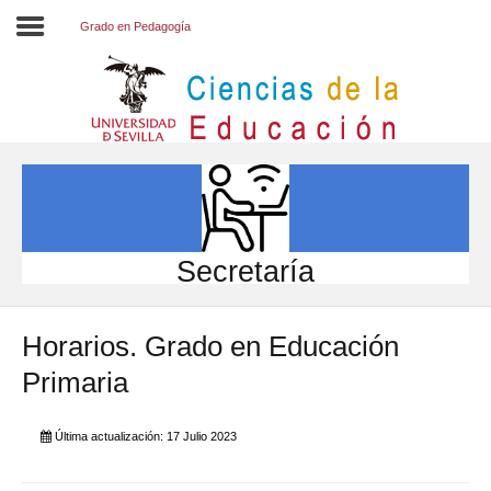
Grado en Pedagogía
Inicio
EL CENTRO
ESTUDIOS
INVESTIGACIÓN
Secretaría
PARTICIPA
Horarios. Grado en Educación
INTERNACIONAL
Primaria
Directorio FCCE
Última actualización: 17 Julio 2023