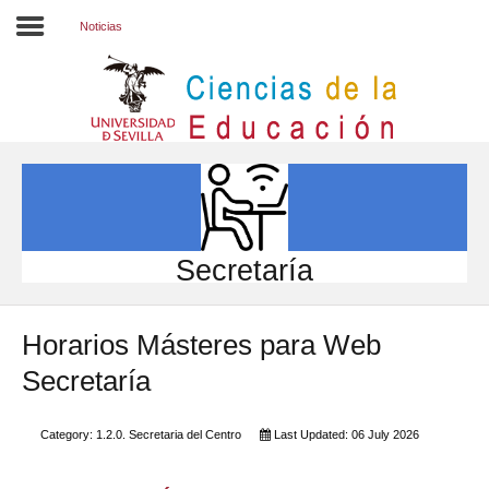
Noticias
Inicio
EL CENTRO
ESTUDIOS
INVESTIGACIÓN
Secretaría
PARTICIPA
Horarios Másteres para Web
INTERNACIONAL
Secretaría
Directorio FCCE
Category:
1.2.0. Secretaria del Centro
Last Updated: 06 July 2026