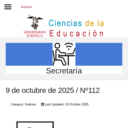
Noticias
Inicio
EL CENTRO
ESTUDIOS
INVESTIGACIÓN
Secretaría
PARTICIPA
9 de octubre de 2025 / Nº112
INTERNACIONAL
Directorio FCCE
Category:
Noticias
Last Updated: 10 October 2025