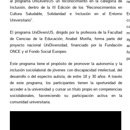
al programa
UniDiversUS
un reconocimiento en la categoría de
ne
Inclusión, dentro de la III Edición de los “Reconocimientos en
Cultura Saludable, Solidaridad e Inclusión en el Entorno
E
Universitario”.
c
c
El programa
UniDiversUS
, dirigido por la profesora de la Facultad
m
de Ciencias de la Educación, Anabel
Moriña
, forma parte del
a
proyecto nacional
UniDiversidad
, financiado por la Fundación
a
ONCE y el Fondo Social Europeo.
fo
pa
Este programa tiene el propósito de promover la autonomía y la
inclusión sociolaboral de jóvenes con discapacidad intelectual, del
desarrollo o del espectro autista, de entre 18 y 30 años. A través
de este programa, los participantes tienen la oportunidad de
acceder a la universidad y cursar un título propio en competencias
sociolaborales, favoreciendo su
participación activa
en la
comunidad universitaria.