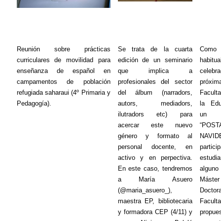
Reunión sobre prácticas
Se trata de la cuarta
Como 
curriculares de movilidad para
edición de un seminario
habit
enseñanza de español en
que implica a
celeb
campamentos de población
profesionales del sector
próxi
refugiada saharaui (4º Primaria y
del álbum (
narradors
,
Facult
Pedagogía).
autors
,
mediadors
,
la Edu
ilutradors
etc
) para
un c
acercar este nuevo
“POST
género y formato al
NAVID
personal docente, en
partic
activo y en
perpectiva
.
estudi
En este caso, tendremos
alguno
a María Asuero
Máster
(@maria_asuero_),
Doct
maestra EP, bibliotecaria
Fac
y formadora CEP (4/11) y
propue