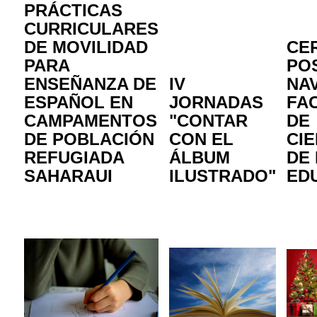
PRÁCTICAS
CURRICULARES
DE MOVILIDAD
CE
PARA
PO
ENSEÑANZA DE
IV
NA
ESPAÑOL EN
JORNADAS
FA
CAMPAMENTOS
"CONTAR
DE
DE POBLACIÓN
CON EL
CIE
REFUGIADA
ÁLBUM
DE 
SAHARAUI
ILUSTRADO"
ED