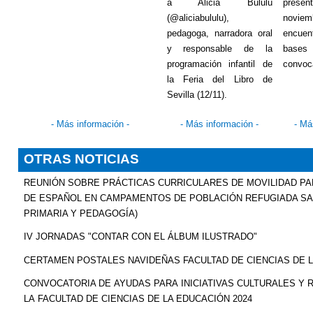
a Alicia Bululú
present
(@aliciabululu),
novi
pedagoga, narradora oral
encuent
y responsable de la
bas
programación infantil de
convoca
la Feria del Libro de
Sevilla (12/11).
- Más información -
- Más información -
- Má
OTRAS NOTICIAS
REUNIÓN SOBRE PRÁCTICAS CURRICULARES DE MOVILIDAD P
DE ESPAÑOL EN CAMPAMENTOS DE POBLACIÓN REFUGIADA SAH
PRIMARIA Y PEDAGOGÍA)
IV JORNADAS "CONTAR CON EL ÁLBUM ILUSTRADO"
CERTAMEN POSTALES NAVIDEÑAS FACULTAD DE CIENCIAS DE 
CONVOCATORIA DE AYUDAS PARA INICIATIVAS CULTURALES Y 
LA FACULTAD DE CIENCIAS DE LA EDUCACIÓN 2024