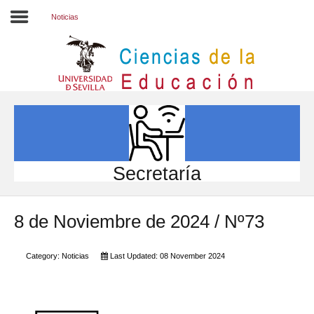
Noticias
Inicio
EL CENTRO
ESTUDIOS
INVESTIGACIÓN
Secretaría
PARTICIPA
8 de Noviembre de 2024 / Nº73
INTERNACIONAL
Directorio FCCE
Category:
Noticias
Last Updated: 08 November 2024