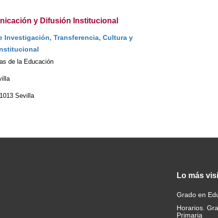
icación y Difusión Institucional
 Investigación, Transferencia, Cultura y
nstitucional
ias de la Educación
illa
41013 Sevilla
Lo
más vis
Grado en Edu
Horarios. Gr
Primaria