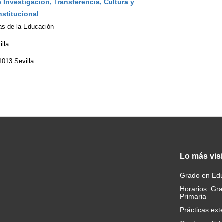
 Investigación, Transferencia, Cultura y
stitucional
as de la Educación
illa
1013 Sevilla
Lo
más vis
Grado en Edu
Horarios. Gr
Primaria
Prácticas ext