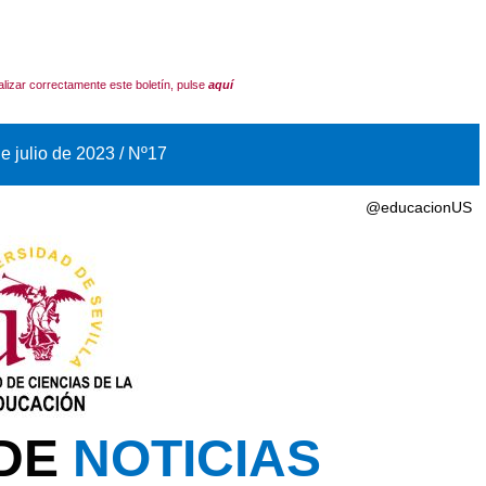
alizar correctamente este boletín, pulse
aquí
e julio de 2023 / Nº17
@educacionUS
 DE
NOTICIAS