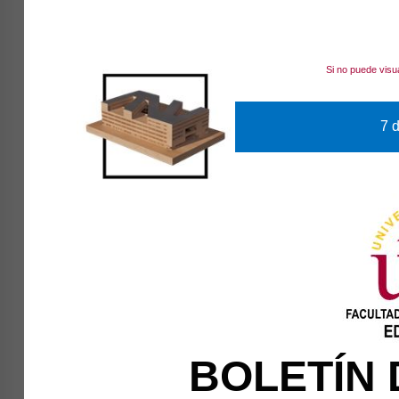
Si no puede visu
7 d
BOLETÍN