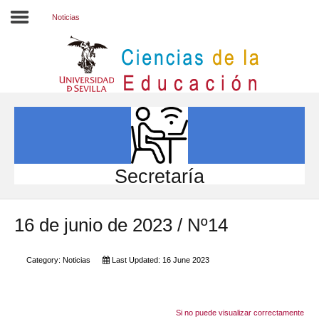
Noticias
Inicio
EL CENTRO
ESTUDIOS
INVESTIGACIÓN
Secretaría
PARTICIPA
16 de junio de 2023 / Nº14
INTERNACIONAL
Directorio FCCE
Category:
Noticias
Last Updated: 16 June 2023
Si no puede visualizar correctamente