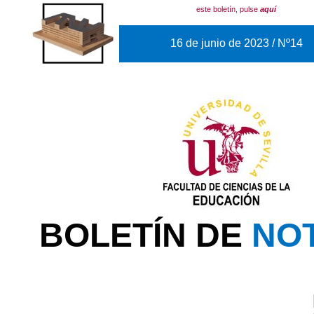
este boletín, pulse
aquí
16 de junio de 2023 / Nº14
BOLETÍN DE
NOT