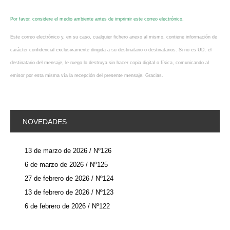
Por favor, considere el medio ambiente antes de imprimir este correo electrónico.
Este correo electrónico y, en su caso, cualquier fichero anexo al mismo, contiene información de
carácter confidencial exclusivamente dirigida a su destinatario o destinatarios. Si no es UD. el
destinatario del mensaje, le ruego lo destruya sin hacer copia digital o física, comunicando al
emisor por esta misma vía la recepción del presente mensaje. Gracias.
NOVEDADES
13 de marzo de 2026 / Nº126
6 de marzo de 2026 / Nº125
27 de febrero de 2026 / Nº124
13 de febrero de 2026 / Nº123
6 de febrero de 2026 / Nº122