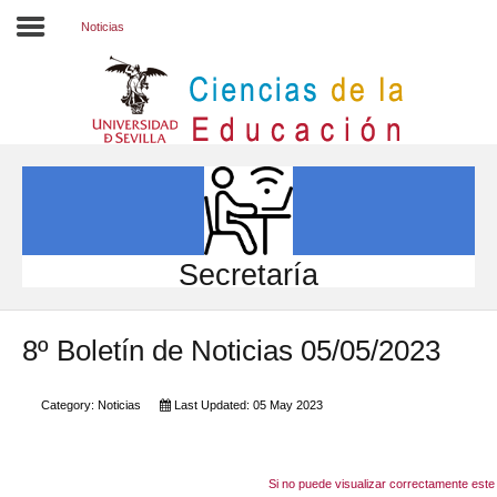
Noticias
Inicio
EL CENTRO
ESTUDIOS
INVESTIGACIÓN
Secretaría
PARTICIPA
8º Boletín de Noticias 05/05/2023
INTERNACIONAL
Directorio FCCE
Category:
Noticias
Last Updated: 05 May 2023
Si no puede visualizar correctamente este