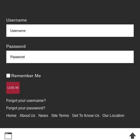
Username
Password
Remember Me
LOG IN
Forgot your username?
Forgot your password?
Home
About Us
News
Site Terms
Get To Know Us
Our Location
Desktop Version