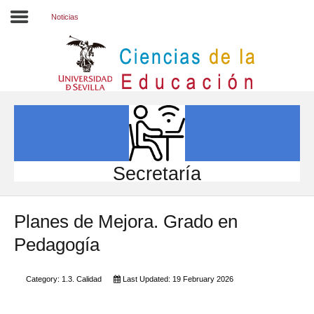
Noticias
Inicio
EL CENTRO
ESTUDIOS
INVESTIGACIÓN
Secretaría
PARTICIPA
Planes de Mejora. Grado en
INTERNACIONAL
Pedagogía
Directorio FCCE
Category:
1.3. Calidad
Last Updated: 19 February 2026