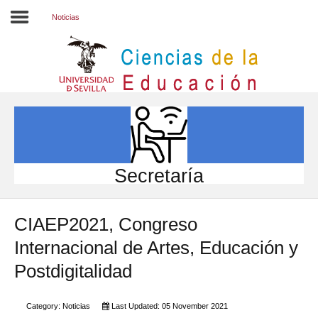
Noticias
Inicio
EL CENTRO
ESTUDIOS
INVESTIGACIÓN
Secretaría
PARTICIPA
CIAEP2021, Congreso
INTERNACIONAL
Internacional de Artes, Educación y
Directorio FCCE
Postdigitalidad
Category:
Noticias
Last Updated: 05 November 2021