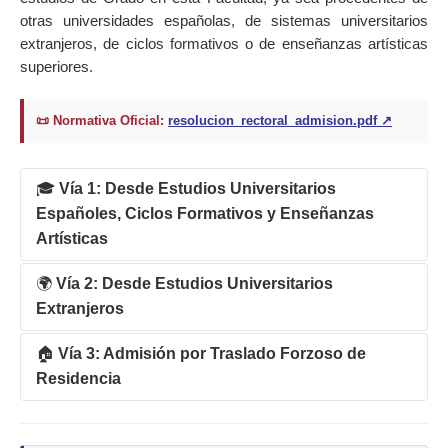
otras universidades españolas, de sistemas universitarios
extranjeros, de ciclos formativos o de enseñanzas artísticas
superiores.
📜 Normativa Oficial:
resolucion_rectoral_admision.pdf ↗
🎓
Vía 1: Desde Estudios Universitarios
Españoles, Ciclos Formativos y Enseñanzas
Artísticas
🌍
Vía 2: Desde Estudios Universitarios
ℹ️ Información General y Requisitos
Extranjeros
Plazo de presentación de solicitudes:
Del 1 de
mayo al 31 de julio.
🏠
Vía 3: Admisión por Traslado Forzoso de
ℹ️ Requisitos para Títulos Extranjeros (Estudios
Residencia
sin Homologar)
⚠️ IMPORTANTE:
Este trámite se solicita
Para estudiantes procedentes de sistemas educativos
exclusivamente de forma online a través del
💼 Regulación de Traslados Extraordinarios
extranjeros que hayan realizado estudios parciales, o