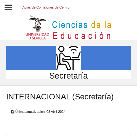
Actas de Comisiones de Centro
Inicio
EL CENTRO
ESTUDIOS
INVESTIGACIÓN
Secretaría
PARTICIPA
INTERNACIONAL (Secretaría)
INTERNACIONAL
Directorio FCCE
Última actualización: 08 Abril 2024