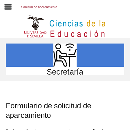
Solicitud de aparcamiento
Inicio
EL CENTRO
ESTUDIOS
INVESTIGACIÓN
Secretaría
PARTICIPA
INTERNACIONAL
Formulario de solicitud de
Directorio FCCE
aparcamiento