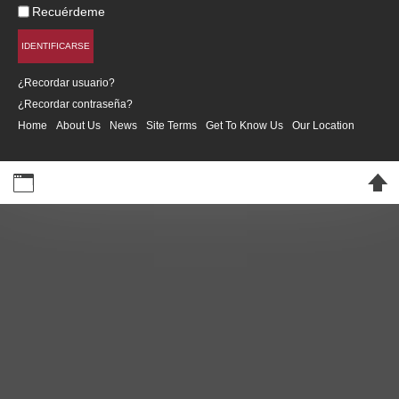
Recuérdeme
IDENTIFICARSE
¿Recordar usuario?
¿Recordar contraseña?
Home
About Us
News
Site Terms
Get To Know Us
Our Location
Desktop Version