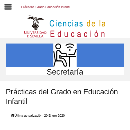
Prácticas Grado Educación Infantil
Inicio
EL CENTRO
ESTUDIOS
INVESTIGACIÓN
Secretaría
PARTICIPA
Prácticas del Grado en Educación
INTERNACIONAL
Infantil
Directorio FCCE
Última actualización: 20 Enero 2020