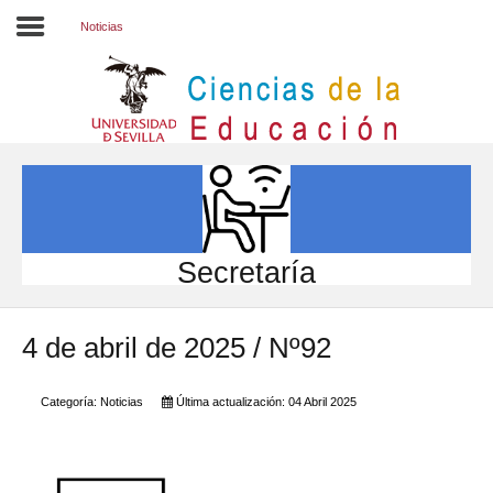
Noticias
Inicio
EL CENTRO
ESTUDIOS
INVESTIGACIÓN
Secretaría
PARTICIPA
4 de abril de 2025 / Nº92
INTERNACIONAL
Directorio FCCE
Categoría:
Noticias
Última actualización: 04 Abril 2025