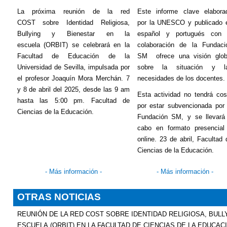
La próxima reunión de la red
Este informe clave elabora
COST sobre Identidad Religiosa,
por la UNESCO y publicado 
Bullying
y Bienestar en la
español y portugués con 
escuela (ORBIT) se celebrará en la
colaboración de la Fundaci
Facultad de Educación de la
SM
ofrece una visión glob
Universidad de Sevilla, impulsada por
sobre la situación y l
el profesor Joaquín Mora Merchán. 7
necesidades de los docentes.
y 8 de abril del 2025, desde las 9 am
Esta actividad no tendrá cos
hasta las 5:00 pm. Facultad de
por estar subvencionada por 
Ciencias de la Educación.
Fundación SM, y se llevará
cabo en formato presencial
online. 23 de abril, Facultad 
Ciencias de la Educación.
- Más información -
- Más información -
OTRAS NOTICIAS
REUNIÓN DE LA RED COST SOBRE IDENTIDAD RELIGIOSA,
BULL
ESCUELA (ORBIT) EN LA FACULTAD DE CIENCIAS DE LA EDUCAC