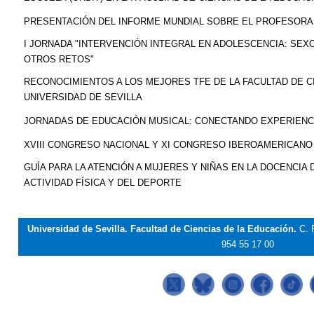
PRESENTACIÓN DEL INFORME MUNDIAL SOBRE EL PROFESORA
I JORNADA "INTERVENCIÓN INTEGRAL EN ADOLESCENCIA: SEXO
OTROS RETOS"
RECONOCIMIENTOS A LOS MEJORES TFE DE LA FACULTAD DE CI
UNIVERSIDAD DE SEVILLA
JORNADAS DE EDUCACIÓN MUSICAL: CONECTANDO EXPERIENC
XVIII CONGRESO NACIONAL Y XI CONGRESO IBEROAMERICANO
GUÍA PARA LA ATENCIÓN A MUJERES Y NIÑAS EN LA DOCENCIA 
ACTIVIDAD FÍSICA Y DEL DEPORTE
Universidad de Sevilla. Facultad de Ciencias de la Educación.
C. 
954 55 17 00