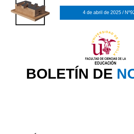
4 de abril de 2025 / Nº9
BOLETÍN DE
NO