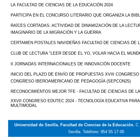
LA FACULTAD DE CIENCIAS DE LA EDUCACIÓN 2024
PARTICIPA EN EL CONCURSO LITERARIO QUE ORGANIZA LA BIB
RAÍCES CORTADAS: ACTIVIDAD DE DINAMIZACIÓN DE LA LECTU
IMAGINARIO DE LA MIGRACIÓN Y LA GUERRA
CERTAMEN POSTALES NAVIDEÑAS FACULTAD DE CIENCIAS DE 
CLUB DE LECTURA "LEER DESDE EL YO, VOLAR HACIA EL MUND
II JORNADAS INTERNACIONALES DE INNOVACIÓN DOCENTE
INICIO DEL PLAZO DE ENVÍO DE PROPUESTAS XVIII CONGRESO 
CONGRESO IBEROAMERICANO DE PEDAGOGÍA (SEPCON25)
RECONOCIMIENTOS MEJOR TFE - FACULTAD DE CIENCIAS DE L
XXVII CONGRESO EDUTEC 2024 - TECNOLOGÍA EDUCATIVA PAR
MULTIMODAL
Universidad de Sevilla. Facultad de Ciencias de la Educación.
C.
Sevilla.
Teléfono: 954 55 17 00