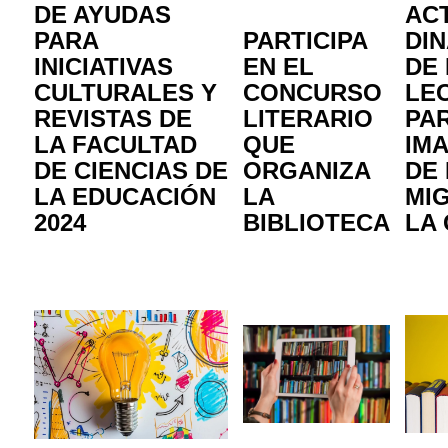
DE AYUDAS
ACT
PARA
PARTICIPA
DI
INICIATIVAS
EN EL
DE 
CULTURALES Y
CONCURSO
LE
REVISTAS DE
LITERARIO
PA
LA FACULTAD
QUE
IM
DE CIENCIAS DE
ORGANIZA
DE 
LA EDUCACIÓN
LA
MI
2024
BIBLIOTECA
LA