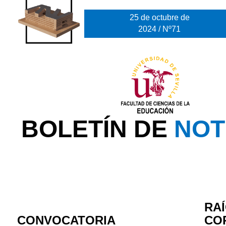
25 de octubre de
2024 / Nº71
BOLETÍN DE
NOT
RA
CONVOCATORIA
CO