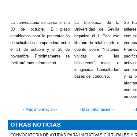
La convocatoria se abrirá el día
La Biblioteca de la
Se tr
30 de octubre. El plazo
Universidad de Sevilla
tallere
establecido para la presentación
organiza el I Concurso
comun
de solicitudes comprenderá entre
literario de relato corto o
verteb
el 31 de octubre y el 28 de
cuento sobre “Historias
Promov
noviembre. Próximamente se
vividas en las
pacífi
facilitará más información.
bibliotecas”, reales o
activi
imaginadas. Consulta las
compre
bases del concurso.
y las p
afect
comun
empobr
- Más información -
- Más información -
-
OTRAS NOTICIAS
CONVOCATORIA DE AYUDAS PARA INICIATIVAS CULTURALES Y 