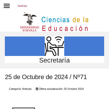
Noticias
Inicio
EL CENTRO
ESTUDIOS
INVESTIGACIÓN
Secretaría
PARTICIPA
25 de Octubre de 2024 / Nº71
INTERNACIONAL
Directorio FCCE
Categoría:
Noticias
Última actualización: 25 Octubre 2024