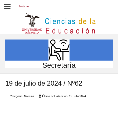
Noticias
Inicio
EL CENTRO
ESTUDIOS
INVESTIGACIÓN
Secretaría
PARTICIPA
19 de julio de 2024 / Nº62
INTERNACIONAL
Directorio FCCE
Categoría:
Noticias
Última actualización: 19 Julio 2024