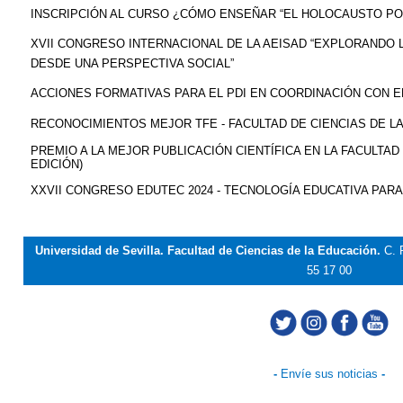
INSCRIPCIÓN AL CURSO ¿CÓMO ENSEÑAR “EL HOLOCAUSTO PO
XVII CONGRESO INTERNACIONAL DE LA AEISAD “EXPLORANDO
DESDE UNA PERSPECTIVA SOCIAL”
ACCIONES FORMATIVAS PARA EL PDI EN COORDINACIÓN CON EL
RECONOCIMIENTOS MEJOR TFE - FACULTAD DE CIENCIAS DE L
PREMIO A LA MEJOR PUBLICACIÓN CIENTÍFICA EN LA FACULTAD 
EDICIÓN)
XXVII CONGRESO EDUTEC 2024 - TECNOLOGÍA EDUCATIVA PAR
Universidad de Sevilla. Facultad de Ciencias de la Educación.
C. 
55 17 00
-
Envíe sus noticias
-