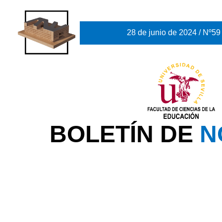
28 de junio de 2024 / Nº59
BOLETÍN DE
N