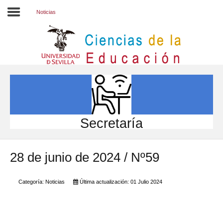
Noticias
Inicio
EL CENTRO
ESTUDIOS
INVESTIGACIÓN
Secretaría
PARTICIPA
28 de junio de 2024 / Nº59
INTERNACIONAL
Directorio FCCE
Categoría:
Noticias
Última actualización: 01 Julio 2024