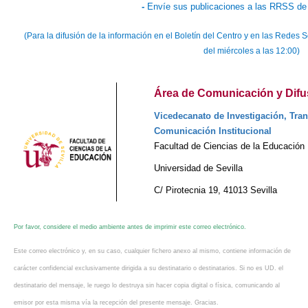
-
Envíe sus publicaciones a las RRSS de 
(Para la difusión de la información en el Boletín del Centro y en las Rede
del miércoles a las 12:00)
Área de Comunicación y Difus
Vicedecanato de Investigación, Tran
Comunicación Institucional
Facultad de Ciencias de la Educación
Universidad de Sevilla
C/ Pirotecnia 19, 41013 Sevilla
Por favor, considere el medio ambiente antes de imprimir este correo electrónico.
Este correo electrónico y, en su caso, cualquier fichero anexo al mismo, contiene información de
carácter confidencial exclusivamente dirigida a su destinatario o destinatarios. Si no es UD. el
destinatario del mensaje, le ruego lo destruya sin hacer copia digital o física, comunicando al
emisor por esta misma vía la recepción del presente mensaje. Gracias.