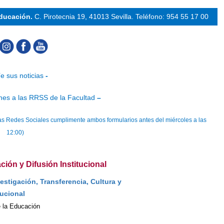
Educación.
C. Pirotecnia 19, 41013 Sevilla.
Teléfono: 954 55 17 00
e sus noticias
-
nes a las RRSS de la Facultad
–
n las Redes Sociales cumplimente ambos formularios antes del miércoles a las
12:00)
ión y Difusión Institucional
estigación, Transferencia, Cultura y
ucional
e la Educación