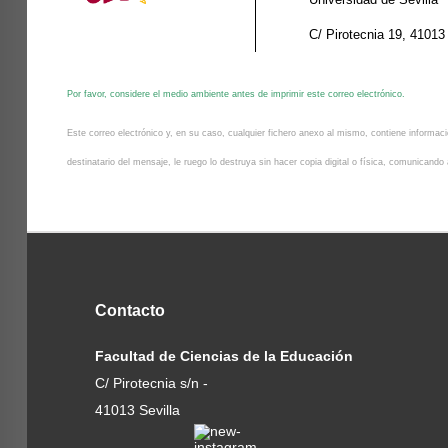
C/ Pirotecnia 19, 41013
Por favor, considere el medio ambiente antes de imprimir este correo electrónico.
Este correo electrónico y, en su caso, cualquier fichero anexo al mismo, contiene informació
destinatario del mensaje, le ruego lo destruya sin hacer copia digital o física, comunicand
Contacto
Facultad de Ciencias de la Educación
C/ Pirotecnia s/n -
41013 Sevilla