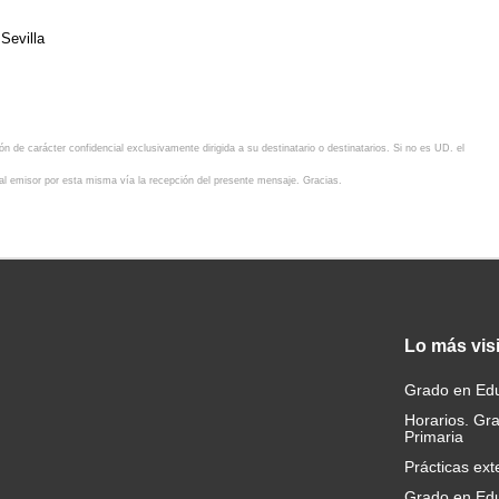
 Sevilla
n de carácter confidencial exclusivamente dirigida a su destinatario o destinatarios. Si no es UD. el
o al emisor por esta misma vía la recepción del presente mensaje. Gracias.
Lo
más vis
Grado en Edu
Horarios. Gr
Primaria
Prácticas ext
Grado en Edu