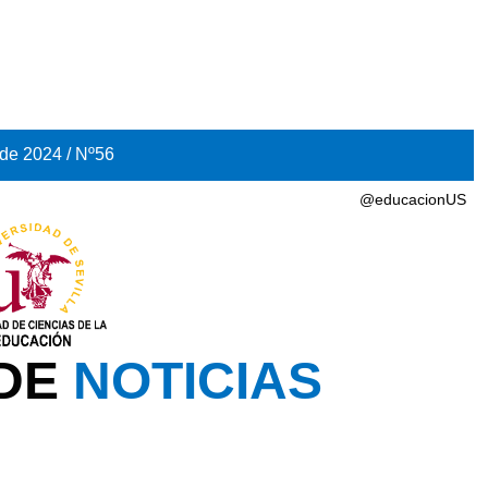
 de 2024 / Nº56
@educacionUS
 DE
NOTICIAS