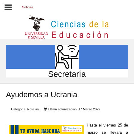
Noticias
Inicio
EL CENTRO
ESTUDIOS
INVESTIGACIÓN
Secretaría
PARTICIPA
Ayudemos a Ucrania
INTERNACIONAL
Directorio FCCE
Categoría:
Noticias
Última actualización: 17 Marzo 2022
Hasta el viernes 25 de
marzo se llevará a