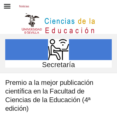
Noticias
Inicio
EL CENTRO
ESTUDIOS
INVESTIGACIÓN
Secretaría
PARTICIPA
Premio a la mejor publicación
INTERNACIONAL
científica en la Facultad de
Directorio FCCE
Ciencias de la Educación (4ª
edición)