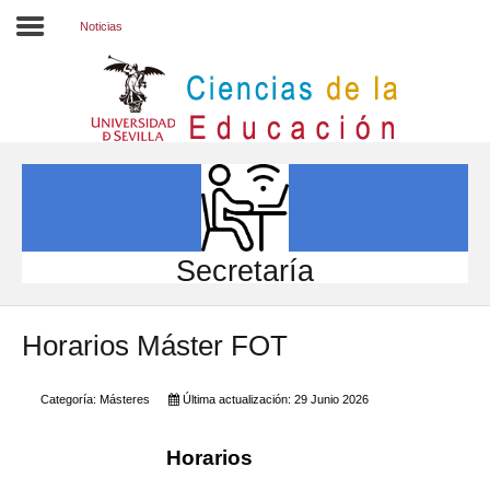
Noticias
Inicio
EL CENTRO
ESTUDIOS
INVESTIGACIÓN
Secretaría
PARTICIPA
Horarios Máster FOT
INTERNACIONAL
Directorio FCCE
Categoría:
Másteres
Última actualización: 29 Junio 2026
Horarios